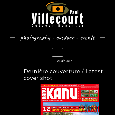
Skip
to
content
photography - outdoor - events
Toggle Navigation
23 juin 2017
Dernière couverture / Latest
cover shot