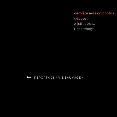
SIMILAIRE
dernière mission photos…
dépote !
2 juillet 2024
Dans "Blog"
Author:
Paul
Filed Under:
Blog
REPORTAGE « VIE SAUVAGE ».