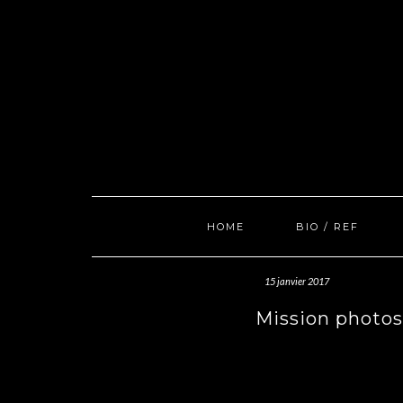
Skip
to
content
HOME
BIO / REF
15 janvier 2017
Mission photos